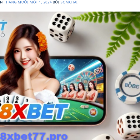
ÊN
THÁNG MƯỜI MỘT 1, 2024
BỞI
SOMCHAI