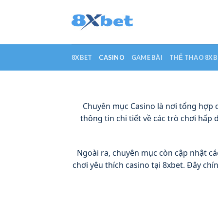
Chuyển
đến
nội
dung
8XBET
CASINO
GAME BÀI
THỂ THAO 8XB
Chuyên mục Casino là nơi tổng hợp các
thông tin chi tiết về các trò chơi hấp
Ngoài ra, chuyên mục còn cập nhật cá
chơi yêu thích casino tại 8xbet. Đây ch