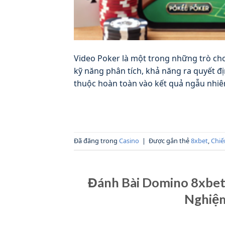
Video Poker là một trong những trò chơ
kỹ năng phân tích, khả năng ra quyết đ
thuộc hoàn toàn vào kết quả ngẫu nhiê
Đã đăng trong
Casino
|
Được gắn thẻ
8xbet
,
Chiế
Đánh Bài Domino 8xbet 
Nghiệm