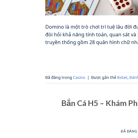
Domino là một trò chơi trí tuệ lâu đời 
đòi hỏi khả năng tính toán, quan sát v
truyền thống gồm 28 quân hình chữ nhật
Đã đăng trong
Casino
|
Được gắn thẻ
8xbet
,
Đánh
Bắn Cá H5 – Khám Ph
ĐÃ ĐĂNG