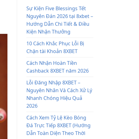
Sự Kiện Five Blessings Tết
Nguyên Đán 2026 tại 8xbet –
Hướng Dẫn Chi Tiết & Điều
Kiện Nhận Thưởng
10 Cách Khắc Phục Lỗi Bị
Chặn tài Khoản 8XBET
Cách Nhận Hoàn Tiền
Cashback 8XBET năm 2026
Lỗi Đăng Nhập 8XBET –
Nguyên Nhân Và Cách Xử Lý
Nhanh Chóng Hiệu Quả
2026
Cách Xem Tỷ Lệ Kèo Bóng
Đá Trực Tiếp 8XBET (Hướng
Dẫn Toàn Diện Theo Thời