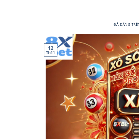
ĐÃ ĐĂNG TR
12
Th11