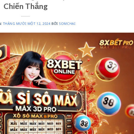
Chiến Thắng
ÊN
THÁNG MƯỜI MỘT 12, 2024
BỞI
SOMCHAI