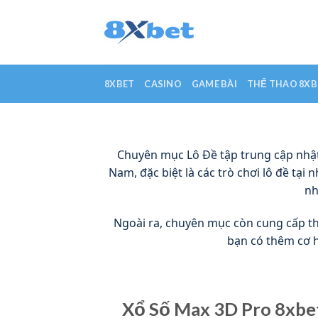
Chuyển
đến
nội
dung
8XBET
CASINO
GAME BÀI
THỂ THAO 8XB
Chuyên mục Lô Đề tập trung cập nhật n
Nam, đặc biệt là các trò chơi lô đề tạ
nh
Ngoài ra, chuyên mục còn cung cấp thô
bạn có thêm cơ h
Xổ Số Max 3D Pro 8xbe