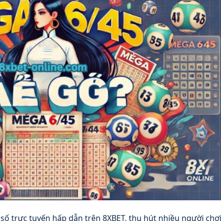
 số trực tuyến hấp dẫn trên 8XBET, thu hút nhiều người chơ