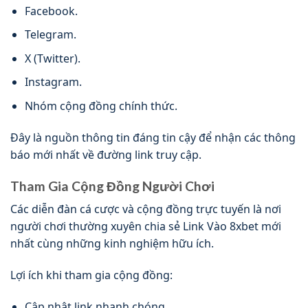
Facebook.
Telegram.
X (Twitter).
Instagram.
Nhóm cộng đồng chính thức.
Đây là nguồn thông tin đáng tin cậy để nhận các thông
báo mới nhất về đường link truy cập.
Tham Gia Cộng Đồng Người Chơi
Các diễn đàn cá cược và cộng đồng trực tuyến là nơi
người chơi thường xuyên chia sẻ Link Vào 8xbet mới
nhất cùng những kinh nghiệm hữu ích.
Lợi ích khi tham gia cộng đồng:
Cập nhật link nhanh chóng.