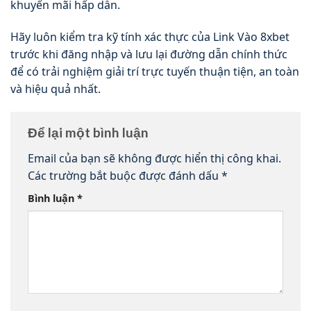
khuyến mãi hấp dẫn.
Hãy luôn kiểm tra kỹ tính xác thực của Link Vào 8xbet
trước khi đăng nhập và lưu lại đường dẫn chính thức
để có trải nghiệm giải trí trực tuyến thuận tiện, an toàn
và hiệu quả nhất.
Để lại một bình luận
Email của bạn sẽ không được hiển thị công khai.
Các trường bắt buộc được đánh dấu
*
Bình luận
*