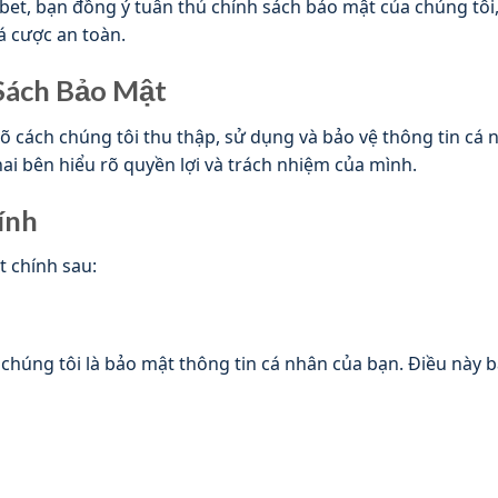
bet, bạn đồng ý tuân thủ chính sách bảo mật của chúng tôi,
 cược an toàn.
Sách Bảo Mật
õ cách chúng tôi thu thập, sử dụng và bảo vệ thông tin cá 
ai bên hiểu rõ quyền lợi và trách nhiệm của mình.
ính
t chính sau:
chúng tôi là bảo mật thông tin cá nhân của bạn. Điều này 