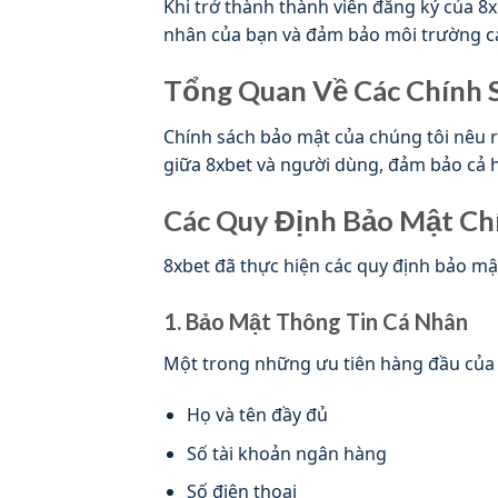
Khi trở thành thành viên đăng ký của 8x
nhân của bạn và đảm bảo môi trường cá
Tổng Quan Về Các Chính 
Chính sách bảo mật của chúng tôi nêu r
giữa 8xbet và người dùng, đảm bảo cả h
Các Quy Định Bảo Mật Ch
8xbet đã thực hiện các quy định bảo mậ
1. Bảo Mật Thông Tin Cá Nhân
Một trong những ưu tiên hàng đầu của 
Họ và tên đầy đủ
Số tài khoản ngân hàng
Số điện thoại