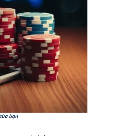
 của bạn