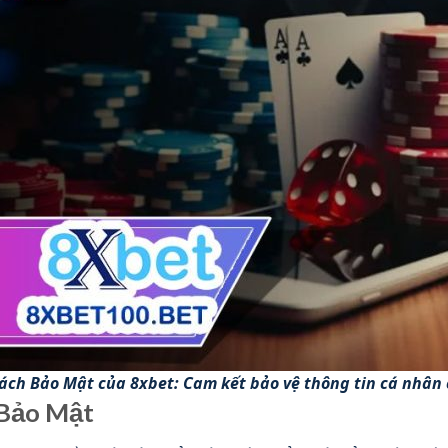
ách Bảo Mật của 8xbet: Cam kết bảo vệ thông tin cá nhân
 Bảo Mật