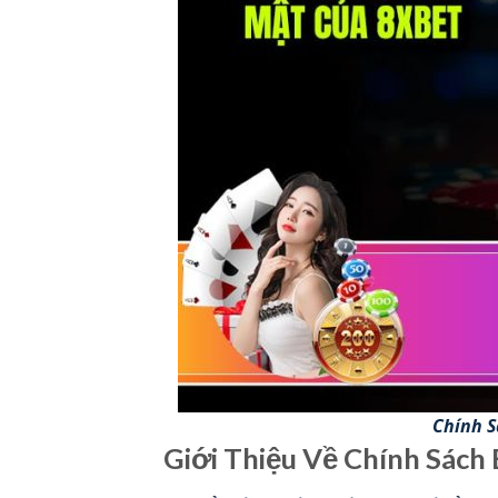
Chính S
Giới Thiệu Về Chính Sách