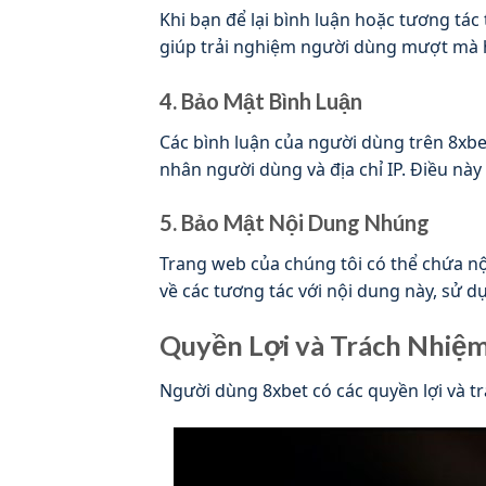
Khi bạn để lại bình luận hoặc tương tác
giúp trải nghiệm người dùng mượt mà h
4. Bảo Mật Bình Luận
Các bình luận của người dùng trên 8xbe
nhân người dùng và địa chỉ IP. Điều này 
5. Bảo Mật Nội Dung Nhúng
Trang web của chúng tôi có thể chứa nội
về các tương tác với nội dung này, sử 
Quyền Lợi và Trách Nhiệ
Người dùng 8xbet có các quyền lợi và t